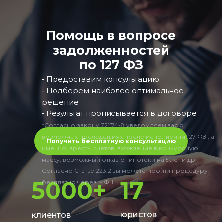
Помощь в вопросе
задолженностей
по 127 ФЗ
⁃ Предоставим консультацию
⁃ Подберем наиболее оптимальное
решение
⁃ Результат прописывается в договоре
*Согласно закону 721174-8 уведомляем вас о
возможных последствиях после исполнения 127 ФЗ , а
Получить бесплатную консультацию
именно: аресты счетов, вхождение в конкурсную
массу, возможный отказ от ипотеки на 5 лет и др.
Согласно Статье 223.2 вы можете пройти процедуру
5000+
17
бесплатно через МФЦ
юристов
ĸлиентов